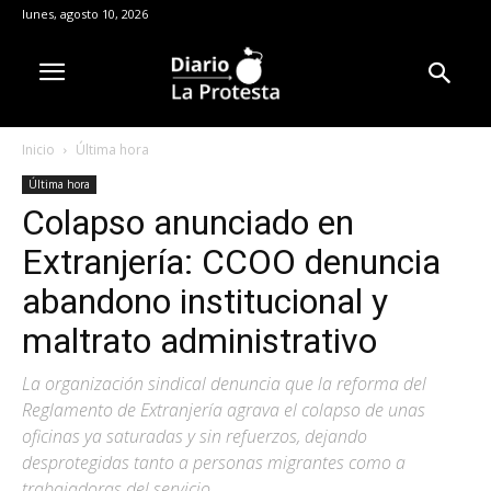
lunes, agosto 10, 2026
Inicio
Última hora
Última hora
Colapso anunciado en
Extranjería: CCOO denuncia
abandono institucional y
maltrato administrativo
La organización sindical denuncia que la reforma del
Reglamento de Extranjería agrava el colapso de unas
oficinas ya saturadas y sin refuerzos, dejando
desprotegidas tanto a personas migrantes como a
trabajadoras del servicio.