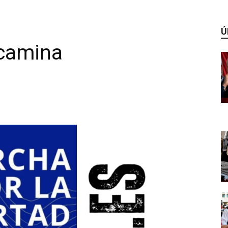
Ú
 camina
WhatsApp
Linkedin
ReddIt