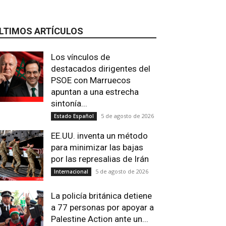
LTIMOS ARTÍCULOS
Los vínculos de
destacados dirigentes del
PSOE con Marruecos
apuntan a una estrecha
Email
Impresión
Telegram
Viber
sintonía...
5 de agosto de 2026
Estado Español
EE.UU. inventa un método
para minimizar las bajas
por las represalias de Irán
5 de agosto de 2026
Internacional
La policía británica detiene
a 77 personas por apoyar a
Palestine Action ante un...