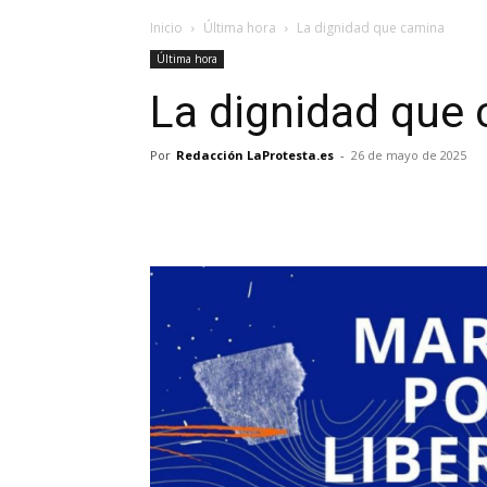
Inicio
Última hora
La dignidad que camina
Última hora
La dignidad que
Por
Redacción LaProtesta.es
-
26 de mayo de 2025
Facebook
X
Pinterest