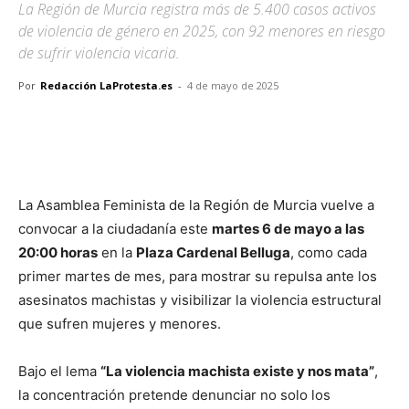
La Región de Murcia registra más de 5.400 casos activos
de violencia de género en 2025, con 92 menores en riesgo
de sufrir violencia vicaria.
Por
Redacción LaProtesta.es
-
4 de mayo de 2025
Facebook
X
Pinterest
WhatsApp
La Asamblea Feminista de la Región de Murcia vuelve a
convocar a la ciudadanía este
martes 6 de mayo a las
20:00 horas
en la
Plaza Cardenal Belluga
, como cada
primer martes de mes, para mostrar su repulsa ante los
asesinatos machistas y visibilizar la violencia estructural
que sufren mujeres y menores.
Bajo el lema
“La violencia machista existe y nos mata”
,
la concentración pretende denunciar no solo los