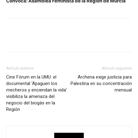
Convoca: Asamblea Feminista de la Región de Murcia
Facebook
X
Pinterest
WhatsApp
Artículo anterior
Artículo siguiente
Cine Fórum en la UMU: el
Archena exige justicia para
documental ‘Apaguen los
Palestina en su concentración
mecheros y enciendan la vida’
mensual
visibiliza la amenaza del
negocio del biogás en la
Región