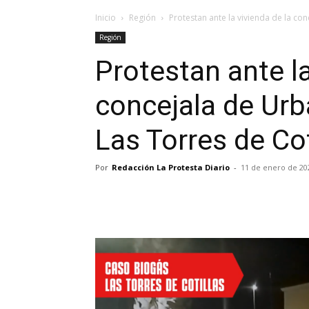
Inicio
Región
Protestan ante la vivienda de la co
Región
Protestan ante la
concejala de Ur
Las Torres de Cot
Por
Redacción La Protesta Diario
-
11 de enero de 20
Facebook
X
Pinterest