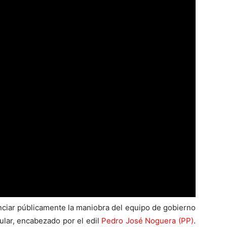
unciar públicamente la maniobra del equipo de gobierno
pular, encabezado por el edil
Pedro José Noguera (PP)
.