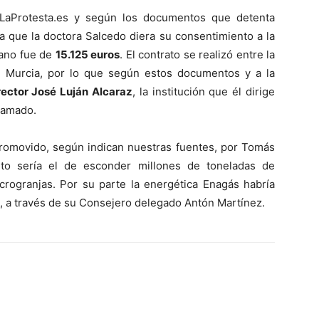
aProtesta.es y según los documentos que detenta
a que la doctora Salcedo diera su consentimiento a la
tano fue de
15.125 euros
. El contrato se realizó entre la
e Murcia, por lo que según estos documentos y a la
rector José Luján Alcaraz
, la institución que él dirige
ramado.
 promovido, según indican nuestras fuentes, por Tomás
eto sería el de esconder millones de toneladas de
crogranjas. Por su parte la energética Enagás habría
s, a través de su Consejero delegado Antón Martínez.
WhatsApp
Linkedin
ReddIt