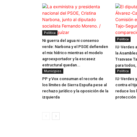
Política
Política
Ni guerra del agua ni consenso
verde: Narbona y el PSOE defienden
IU-Verdes a
el mix hídrico mientras el modelo
la Asamblea
agroexportador y la escasez
Trasvase Ta
estructural quedan...
para todos,
Municipios
Política
PP y Vox consuman el recorte de
IU-Verdes 
los límites de Sierra Espuña pese al
contra el ti
rechazo jurídico y la oposición de la
reduce los l
izquierda
protección 