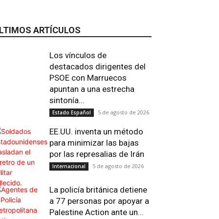
LTIMOS ARTÍCULOS
Los vínculos de
destacados dirigentes del
PSOE con Marruecos
apuntan a una estrecha
sintonía...
5 de agosto de 2026
Estado Español
EE.UU. inventa un método
Email
Impresión
Telegram
Viber
para minimizar las bajas
por las represalias de Irán
5 de agosto de 2026
Internacional
La policía británica detiene
a 77 personas por apoyar a
Palestine Action ante un...