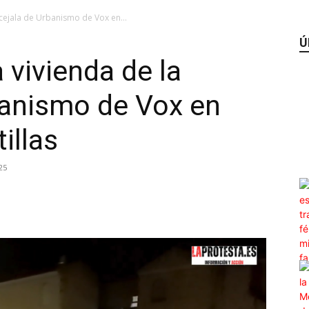
ncejala de Urbanismo de Vox en...
Ú
 vivienda de la
banismo de Vox en
illas
25
WhatsApp
Linkedin
ReddIt