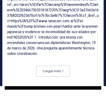
ref_src=twsrc%5Etfw%7Ctwcamp%5Etweetembed%7Ctwt
erm%5E2034667305318187239%7Ctwgr%5E515a37e63a16
37b8202fb25d70c47a767bc5a4b7%7Ctwcon%5Es1_&ref_u
rl=https%3A%2F%2Fwww.lanacion.com.ar%2Fel-
mundo%2Ftrump-bromeo-con-pearl-harbor-ante-la-premier-
japonesa-y-evidencio-la-incomodidad-de-sus-aliados-por-
nid19032026%2F 1. Introducción: una broma con
encendidas consecuencias diplomáticas Washington, 19
de marzo de 2026. Una pregunta aparentemente técnica
sobre coordinación...
Cargar más