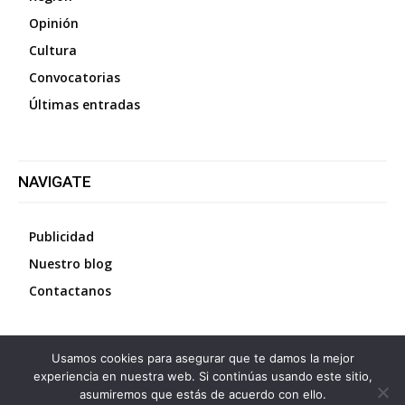
Opinión
Cultura
Convocatorias
Últimas entradas
NAVIGATE
Publicidad
Nuestro blog
Contactanos
Usamos cookies para asegurar que te damos la mejor
©
2026
Diario La Protesta.es
- Todos los derechos
experiencia en nuestra web. Si continúas usando este sitio,
reservados
asumiremos que estás de acuerdo con ello.