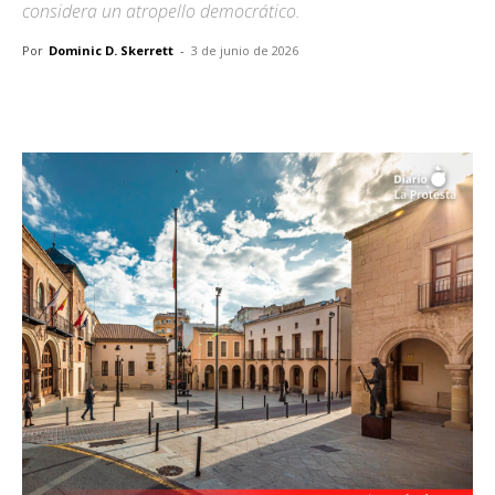
considera un atropello democrático.
Por
Dominic D. Skerrett
-
3 de junio de 2026
Facebook
X
Pinterest
WhatsA