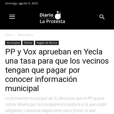
domingo, agosto 9, 2026
Inicio
Municipios
Municipios
Política
Región de Murcia
PP y Vox aprueban en Yecla
una tasa para que los vecinos
tengan que pagar por
conocer información
municipal
La formación municipal de IU denuncia que el PP quiere
cobrar dinero por la transparencia pública a la que están
obligados y anuncia alegaciones para frenar lo que