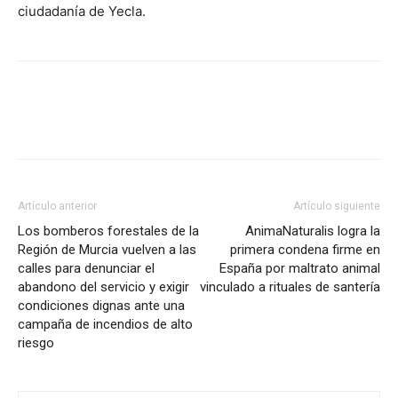
ciudadanía de Yecla.
Facebook
X
Pinterest
WhatsA
Artículo anterior
Artículo siguiente
Los bomberos forestales de la
AnimaNaturalis logra la
Región de Murcia vuelven a las
primera condena firme en
calles para denunciar el
España por maltrato animal
abandono del servicio y exigir
vinculado a rituales de santería
condiciones dignas ante una
campaña de incendios de alto
riesgo