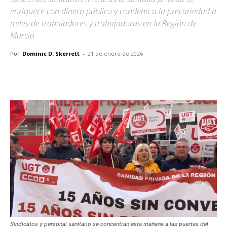
enriquece con dinero público y condena a la precariedad a
miles de trabajadores y trabajadoras en la Región de
Murcia
Por
Dominic D. Skerrett
-
21 de enero de 2026
Facebook
X
Pinterest
WhatsA
Sindicatos y personal sanitario se concentran esta mañana a las puertas del