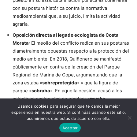
puesto en su lista. Esta filiación política es coherente
con su postura histórica contra la normativa
medioambiental que, a su juicio, limita la actividad
agraria.
Oposición directa al legado ecologista de Costa
Morata
: El meollo del conflicto radica en sus posturas
diametralmente opuestas respecto a la protección del
medio ambiente. En 2018, Quiñonero se manifestó
públicamente en contra de la creación del Parque
Regional de Marina de Cope, argumentando que la
zona estaba «
sobreprotegida
» y que la figura de
parque «
sobraba
«. En aquella ocasión, acusó a los
colectivos ecologistas de emplear «
mucha
Usamos cookies para asegurar que te damos la mejor
demagogia
» y «
presión
«. Esta posición lo sitúa en
experiencia en nuestra web. Si continúas usando este sitio,
confrontación directa con la labor de toda una vida de
asumiremos que estás de acuerdo con ello.
Pedro Costa Morata, Premio Nacional de Medio
Aceptar
Ambiente y líder de la lucha
contra
una central nuclear