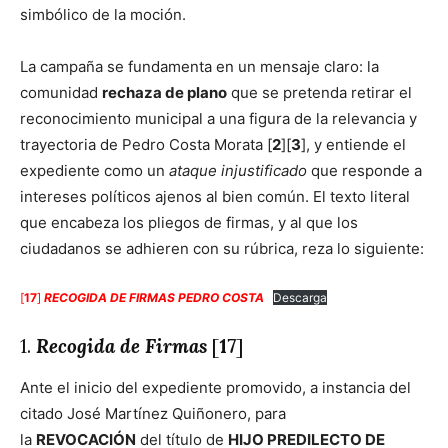
simbólico de la moción.
La campaña se fundamenta en un mensaje claro: la
comunidad
rechaza de plano
que se pretenda retirar el
reconocimiento municipal a una figura de la relevancia y
trayectoria de Pedro Costa Morata [
2
][
3
], y entiende el
expediente como un
ataque injustificado
que responde a
intereses políticos ajenos al bien común. El texto literal
que encabeza los pliegos de firmas, y al que los
ciudadanos se adhieren con su rúbrica, reza lo siguiente:
[
17
]
RECOGIDA DE FIRMAS PEDRO COSTA
Descarga
1.
Recogida de Firmas
[
17
]
Ante el inicio del expediente promovido, a instancia del
citado José Martínez Quiñonero, para
la
REVOCACIÓN
del título de
HIJO PREDILECTO DE