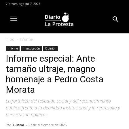
viernes, agosto 7, 2026
Inicio
Informe
Informe
Investigación
Opinión
Informe especial: Ante
tamaño ultraje, magno
homenaje a Pedro Costa
Morata
La fortaleza del respaldo social y del reconocimiento
público frente a la debilidad institucional y la represalia y
persecución políticas
Por
Luismi
-
27 de diciembre de 2025