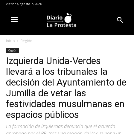
viernes, agosto 7, 2026
Inicio
Región
Región
Izquierda Unida-Verdes
llevará a los tribunales la
decisión del Ayuntamiento de
Jumilla de vetar las
festividades musulmanas en
espacios públicos
La formación de izquierdas denuncia que el acuerdo
aprobado por el PP, tras una moción de Vox, supone un