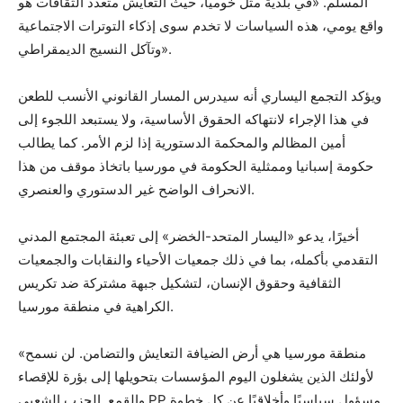
المسلم. «في بلدية مثل خوميا، حيث التعايش متعدد الثقافات هو
واقع يومي، هذه السياسات لا تخدم سوى إذكاء التوترات الاجتماعية
وتآكل النسيج الديمقراطي».
ويؤكد التجمع اليساري أنه سيدرس المسار القانوني الأنسب للطعن
في هذا الإجراء لانتهاكه الحقوق الأساسية، ولا يستبعد اللجوء إلى
أمين المظالم والمحكمة الدستورية إذا لزم الأمر. كما يطالب
حكومة إسبانيا وممثلية الحكومة في مورسيا باتخاذ موقف من هذا
الانحراف الواضح غير الدستوري والعنصري.
أخيرًا، يدعو «اليسار المتحد-الخضر» إلى تعبئة المجتمع المدني
التقدمي بأكمله، بما في ذلك جمعيات الأحياء والنقابات والجمعيات
الثقافية وحقوق الإنسان، لتشكيل جبهة مشتركة ضد تكريس
الكراهية في منطقة مورسيا.
«منطقة مورسيا هي أرض الضيافة التعايش والتضامن. لن نسمح
لأولئك الذين يشغلون اليوم المؤسسات بتحويلها إلى بؤرة للإقصاء
والقمع. الحزب الشعبي PP مسؤول سياسيًا وأخلاقيًا عن كل خطوة