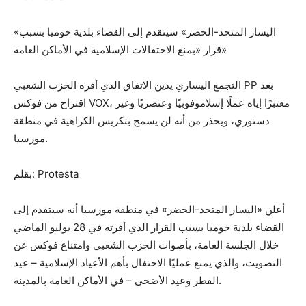
«اليسار المتحد-الخضر» سيتقدم إلى القضاء بلدية خوميا بسبب
قرار «بمنع الاحتفالات الإسلامية في الأماكن العامة»
التجمع اليساري يدين الاتفاق الذي أقره الحزب الشعبي PP بعد
اقتراح من فوكس VOX، معتبرًا إياه عملًا إسلاموفوبيًا وعنصريًا وغير
دستوري، ويحذر من أنه لن يسمح بتكريس الكراهية في منطقة
مورسيا.
بقلم: Protesta
أعلن «اليسار المتحد-الخضر» في منطقة مورسيا أنه سيتقدم إلى
القضاء بلدية خوميا بسبب القرار الذي أقرته في 28 يوليو الماضي
خلال الجلسة العامة، بأصوات الحزب الشعبي وامتناع فوكس عن
التصويت، والذي يمنع عمليًا الاحتفال بأهم الأعياد الإسلامية – عيد
الفطر وعيد الأضحى – في الأماكن العامة بالمدينة.