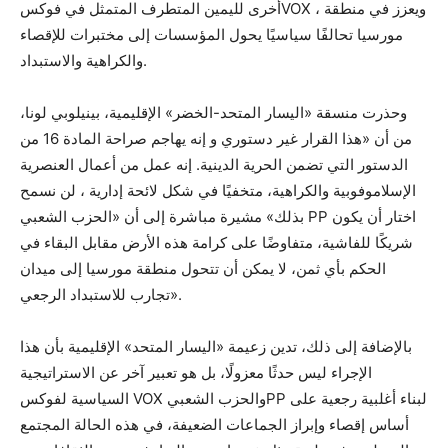
أخرى لليمين المتطرف المتمثل في فوكسVOX ، ويعزز في منطقة
مورسيا تحالفًا سياسيًا يحول المؤسسات إلى مختبرات للإقصاء
والكراهية والاستبداد.
وحذرت منسقة «اليسار المتحد-الخضر» الإقليمية، بينيلوبي لونا،
من أن «هذا القرار غير دستوري و إنه يهاجم صراحة المادة 16 من
الدستور التي تضمن الحرية الدينية. إنه عمل من أعمال العنصرية
الإسلاموفوبية والكراهية، متخفيًا في شكل لائحة إدارية ، لن نسمح
بذلك» مشيرة مباشرة إلى أن «الحزب الشعبي PP اختار أن يكون
شريكًا للفاشية، متفاوضًا على كرامة هذه الأرض مقابل البقاء في
الحكم بأي ثمن، لا يمكن أن تتحول منطقة مورسيا إلى ميدان
تجارب للاستبداد الرجعي».
بالإضافة إلى ذلك، تدين زعيمة «اليسار المتحد» الإقليمية بأن هذا
الإجراء ليس حدثًا معزولًا، بل هو تعبير آخر عن الاستراتيجية
السياسية لفوكس VOX والحزب الشعبيPP لبناء أغلبية رجعية على
أساس إقصاء وإبراز الجماعات الضعيفة، في هذه الحالة المجتمع