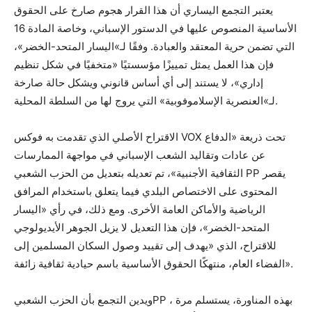
يعتبر التجمع اليساري أن هذا القرار هجوم صارخ على الحقوق
الأساسية المنصوص عليها في الدستور الإسباني، وخاصة المادة 16
التي تضمن حرية المعتقد والعبادة. وفقًا لـ»اليسار المتحد-الخضر»،
فإن هذا العمل يمثل تمييزًا مؤسستيًا «متخفيًا في شكل تنظيم
إداري»، لا يستند إلى أي أساس قانوني ويشكل حالة صارخة
لـ»العنصرية الإسلاموفوبية» التي يروج لها من السلطة المحلية.
الاقتراح الأصلي الذي تقدمت به فوكس VOX تحت ذريعة «الدفاع
عن عادات وتقاليد الشعب الإسباني في مواجهة الممارسات
الثقافية الأجنبية»، تم تعديله بتعديل من الحزب الشعبي PP يقصر
المحتوى على الاختصاص البلدي فيما يتعلق باستخدام المرافق
الرياضية والأماكن العامة الأخرى. ومع ذلك، في رأي «اليسار
المتحد-الخضر»، فإن هذا التعديل لا يزيل الجوهر الأيديولوجي
للاقتراح، الذي «يهدف إلى تقييد وصول السكان المسلمين إلى
الفضاء العام، منتهكًا الحقوق الأساسية باسم حيادية ثقافية زائفة».
ويدين التجمع بأن الحزب الشعبيPP ، بهذه المناورة، يستسلم مرة