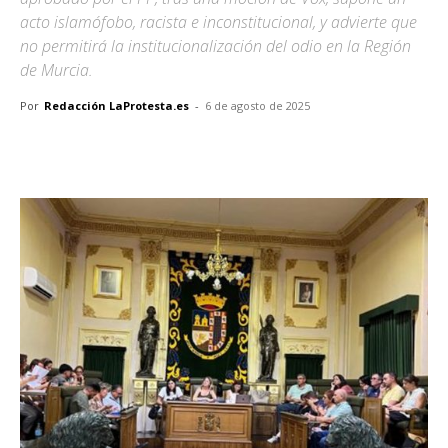
acto islamófobo, racista e inconstitucional, y advierte que
no permitirá la institucionalización del odio en la Región
de Murcia.
Por
Redacción LaProtesta.es
-
6 de agosto de 2025
Facebook
X
Pinterest
WhatsA