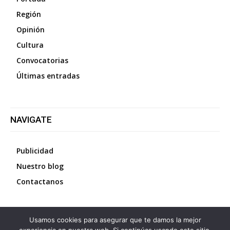
Región
Opinión
Cultura
Convocatorias
Últimas entradas
NAVIGATE
Publicidad
Nuestro blog
Contactanos
Usamos cookies para asegurar que te damos la mejor
©
2026
Diario La Protesta.es
- Todos los derechos