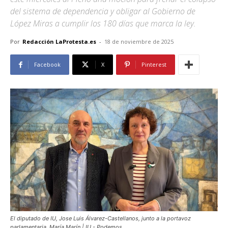
del sistema de dependencia y obligar al Gobierno de
López Miras a cumplir los 180 días que marca la ley.
Por
Redacción LaProtesta.es
-
18 de noviembre de 2025
Facebook
X
Pinterest
El diputado de IU, Jose Luis Álvarez-Castellanos, junto a la portavoz
parlamentaria, María Marín | IU - Podemos