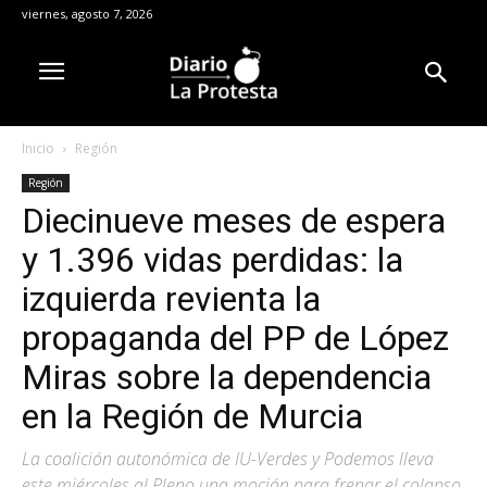
viernes, agosto 7, 2026
Inicio
Región
Región
Diecinueve meses de espera
y 1.396 vidas perdidas: la
izquierda revienta la
propaganda del PP de López
Miras sobre la dependencia
en la Región de Murcia
La coalición autonómica de IU-Verdes y Podemos lleva
este miércoles al Pleno una moción para frenar el colapso