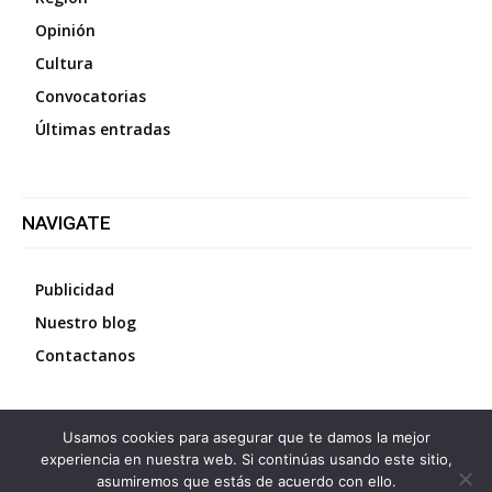
Opinión
Cultura
Convocatorias
Últimas entradas
NAVIGATE
Publicidad
Nuestro blog
Contactanos
Usamos cookies para asegurar que te damos la mejor
©
2026
Diario La Protesta.es
- Todos los derechos
experiencia en nuestra web. Si continúas usando este sitio,
reservados
asumiremos que estás de acuerdo con ello.