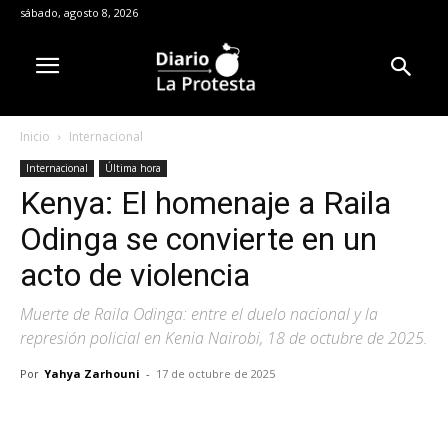
sábado, agosto 8, 2026
Inicio
Internacional
Internacional
Última hora
Kenya: El homenaje a Raila
Odinga se convierte en un
acto de violencia
Muerte de Raila Odinga: entre el duelo nacional y la
represión policial en Kenia Nairobi, 18 de octubre de 2025.
Por
Yahya Zarhouni
-
17 de octubre de 2025
Facebook
X
Pinterest
WhatsA