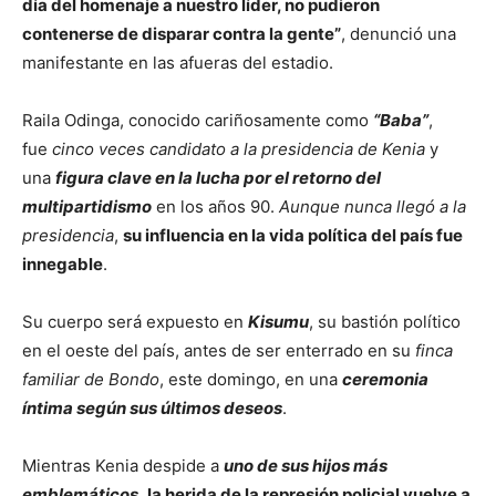
día del homenaje a nuestro líder, no pudieron
contenerse de disparar contra la gente”
, denunció una
manifestante en las afueras del estadio.
Raila Odinga, conocido cariñosamente como
“Baba”
,
fue
cinco veces candidato a la presidencia de Kenia
y
una
figura clave en la lucha por el retorno del
multipartidismo
en los años 90.
Aunque nunca llegó a la
presidencia
,
su influencia en la vida política del país fue
innegable
.
Su cuerpo será expuesto en
Kisumu
, su bastión político
en el oeste del país, antes de ser enterrado en su
finca
familiar de Bondo
, este domingo, en una
ceremonia
íntima según sus últimos deseos
.
Mientras Kenia despide a
uno de sus hijos más
emblemáticos
,
la herida de la represión policial vuelve a