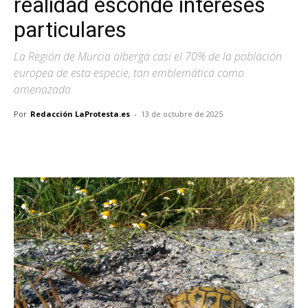
realidad esconde intereses
particulares
La Región de Murcia alberga casi el 70% de la población
europea de esta especie, tan emblemática como
amenazada
Por
Redacción LaProtesta.es
-
13 de octubre de 2025
Facebook
X
Pinterest
WhatsA