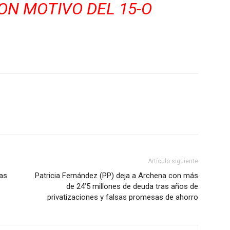
ON MOTIVO DEL 15-O
WhatsApp
Linkedin
ReddIt
Email
Artículo siguiente
tas
Patricia Fernández (PP) deja a Archena con más
de 24’5 millones de deuda tras años de
privatizaciones y falsas promesas de ahorro