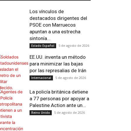
Los vínculos de
destacados dirigentes del
PSOE con Marruecos
apuntan a una estrecha
sintonía...
5 de agosto de 2026
Estado Español
EE.UU. inventa un método
para minimizar las bajas
por las represalias de Irán
5 de agosto de 2026
Internacional
Impresión
Telegram
Viber
Copy 
La policía británica detiene
a 77 personas por apoyar a
Palestine Action ante un...
5 de agosto de 2026
Reino Unido