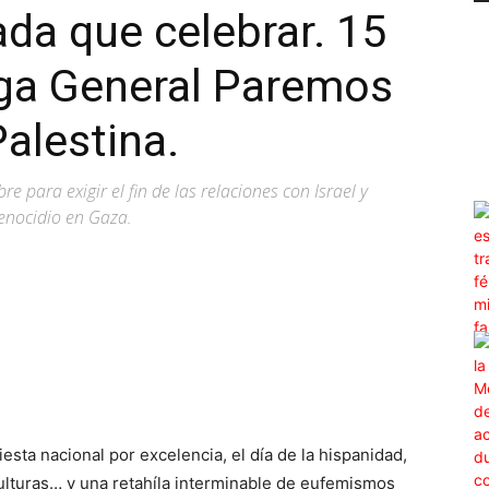
ada que celebrar. 15
lga General Paremos
alestina.
e para exigir el fin de las relaciones con Israel y
genocidio en Gaza.
WhatsApp
Linkedin
ReddIt
Email
iesta nacional por excelencia, el día de la hispanidad,
ulturas… y una retahíla interminable de eufemismos