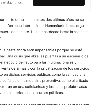
ra ni algoritmos.
por parte de Israel en estos dos últimos años no se
tado el Derecho Internacional Humanitario hasta dejar
e muera de hambre. Ha bombardeado hasta la saciedad
a.
 que hasta ahora eran impensables porque se está
al. Una crisis que abre las puertas a un escenario de
 el negocio perfecto para las multinacionales y
venta de armas y con la privatización de los servicios
to en dichos servicios públicos como la sanidad o la
 los fallos en la medicina preventiva, como el cribado
rtirán en una cotidianidad y las aulas prefabricadas
z más deterioradas, escuelas públicas.
ento de mano de obra en la industria de las armas con