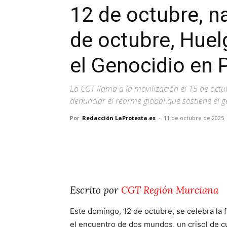
12 de octubre, n
de octubre, Hue
el Genocidio en P
La CGT llama a la movilización el 15 de octubr
denunciar el rearme global que sostiene el 
Por
Redacción LaProtesta.es
-
11 de octubre de 2025
Facebook
X
Pinterest
Escrito por
CGT Región Murciana
Este domingo, 12 de octubre, se celebra la f
el encuentro de dos mundos, un crisol de c