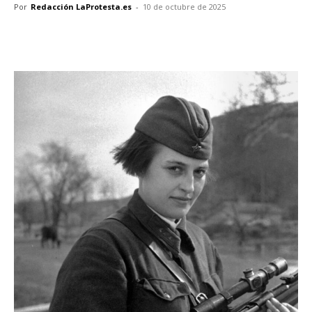
Por
Redacción LaProtesta.es
-
10 de octubre de 2025
Facebook
X
Pinterest
WhatsA