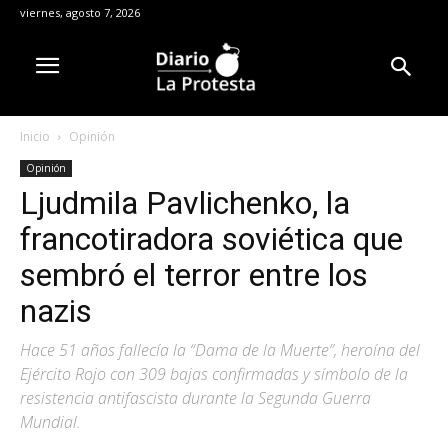
viernes, agosto 7, 2026
Inicio
Opinión
Opinión
Ljudmila Pavlichenko, la
francotiradora soviética que
sembró el terror entre los
nazis
Hace 51 años fallecía la “Dama de la Muerte”, heroína del
Ejército Rojo con 309 bajas confirmadas y símbolo de la
resistencia antifascista durante la Segunda Guerra
Mundial.