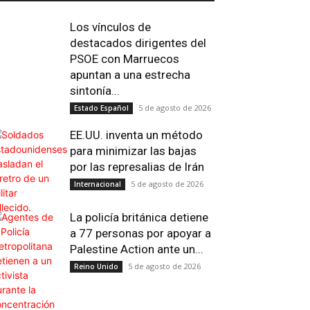
Los vínculos de
destacados dirigentes del
PSOE con Marruecos
apuntan a una estrecha
sintonía...
5 de agosto de 2026
Estado Español
EE.UU. inventa un método
para minimizar las bajas
por las represalias de Irán
5 de agosto de 2026
Internacional
La policía británica detiene
Impresión
Telegram
Viber
Copy 
a 77 personas por apoyar a
Palestine Action ante un...
5 de agosto de 2026
Reino Unido