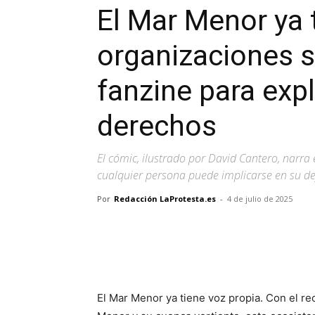
El Mar Menor ya t
organizaciones s
fanzine para exp
derechos
El cómic, ilustrado por David Cantero, narr
cualquier persona puede implicarse en su de
Por
Redacción LaProtesta.es
-
4 de julio de 2025
Facebook
X
Pinterest
El Mar Menor ya tiene voz propia. Con el re