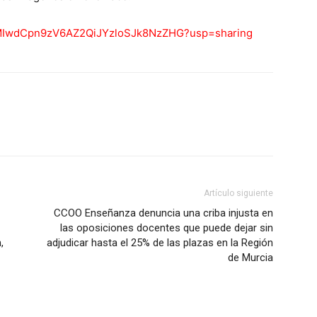
IwdCpn9zV6AZ2QiJYzloSJk8NzZHG
?usp=sharing
WhatsApp
Linkedin
ReddIt
Email
Artículo siguiente
CCOO Enseñanza denuncia una criba injusta en
las oposiciones docentes que puede dejar sin
,
adjudicar hasta el 25% de las plazas en la Región
de Murcia