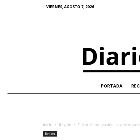
VIERNES, AGOSTO 7, 2026
PORTADA
REG
Inicio
Región
El Mar Menor ya tiene voz propia: l
Región