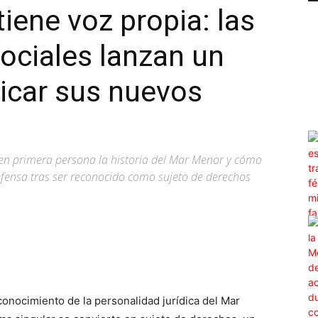
iene voz propia: las
ociales lanzan un
licar sus nuevos
a en primera persona la historia del Mar Menor y cómo
fensa tras ser reconocido como sujeto de derechos
WhatsApp
Linkedin
ReddIt
Email
conocimiento de la personalidad jurídica del Mar