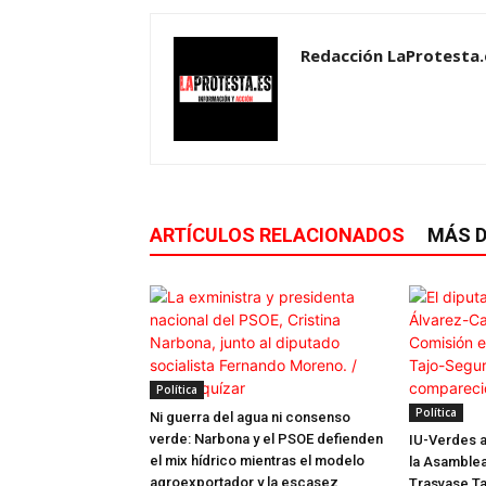
Redacción LaProtesta.
ARTÍCULOS RELACIONADOS
MÁS D
Política
Política
Ni guerra del agua ni consenso
verde: Narbona y el PSOE defienden
IU-Verdes a
el mix hídrico mientras el modelo
la Asamblea
agroexportador y la escasez
Trasvase Ta