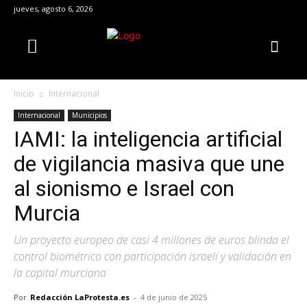
jueves, agosto 6, 2026
Inicio
Internacional
Internacional
Municipios
IAMI: la inteligencia artificial
de vigilancia masiva que une
al sionismo e Israel con
Murcia
Un proyecto europeo de casi 4 millones de euros blinda el
control biométrico con participación israelí y validación en
la capital murciana
Por
Redacción LaProtesta.es
-
4 de junio de 2025