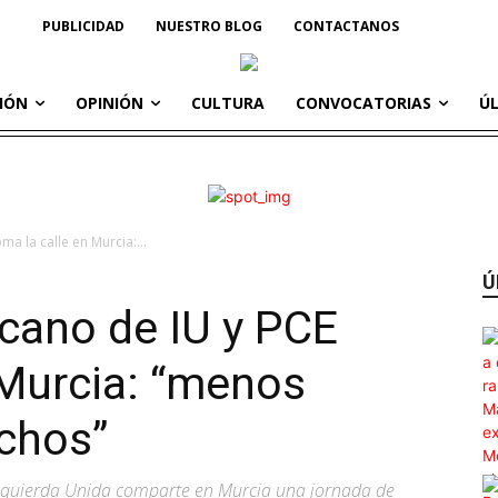
PUBLICIDAD
NUESTRO BLOG
CONTACTANOS
IÓN
OPINIÓN
CULTURA
CONVOCATORIAS
Ú
a la calle en Murcia:...
Ú
cano de IU y PCE
 Murcia: “menos
chos”
 Izquierda Unida comparte en Murcia una jornada de