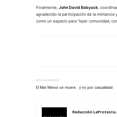
Finalmente,
John David Babyack
, coordina
agradecido la participación de la militancia
como un espacio para “tejer comunidad, com
Facebook
X
Pinterest
Artículo anterior
El Mar Menor se muere… y no por casualidad
Redacción LaProtesta.