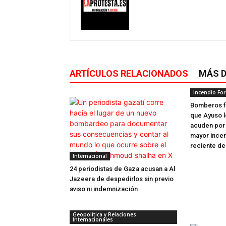
ARTÍCULOS RELACIONADOS
MÁS D
Incendio For
Bomberos f
que Ayuso lo
acuden por 
mayor incend
reciente de.
Internacional
24 periodistas de Gaza acusan a Al
Jazeera de despedirlos sin previo
aviso ni indemnización
Geopolítica y Relaciones
Internacionales