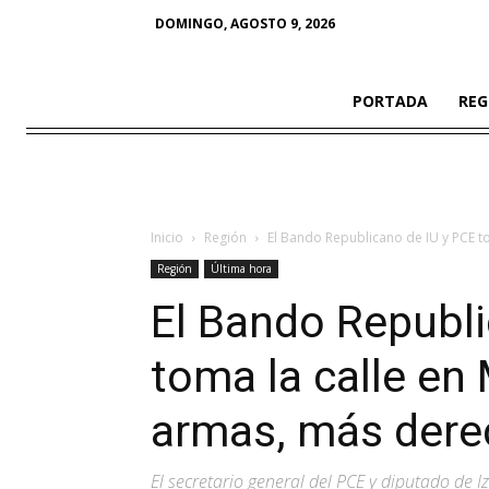
DOMINGO, AGOSTO 9, 2026
PORTADA
REG
Inicio
Región
El Bando Republicano de IU y PCE tom
Región
Última hora
El Bando Republi
toma la calle en
armas, más dere
El secretario general del PCE y diputado de