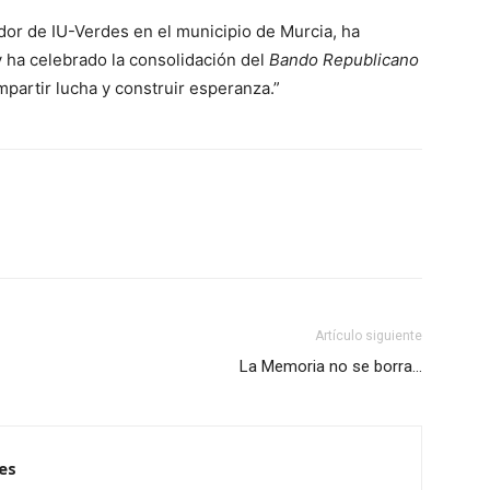
dor de IU-Verdes en el municipio de Murcia, ha
 y ha celebrado la consolidación del
Bando Republicano
partir lucha y construir esperanza.”
WhatsApp
Linkedin
ReddIt
Artículo siguiente
La Memoria no se borra…
es