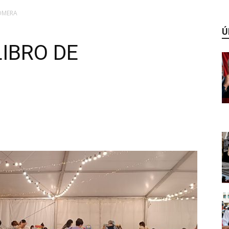
TOMERA
Ú
LIBRO DE
WhatsApp
Linkedin
ReddIt