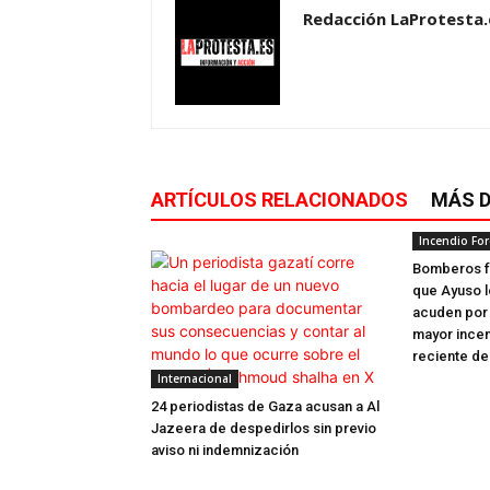
Redacción LaProtesta.
ARTÍCULOS RELACIONADOS
MÁS D
Incendio For
Bomberos f
que Ayuso lo
acuden por 
mayor incend
reciente de.
Internacional
24 periodistas de Gaza acusan a Al
Jazeera de despedirlos sin previo
aviso ni indemnización