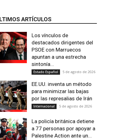
LTIMOS ARTÍCULOS
Los vínculos de
destacados dirigentes del
PSOE con Marruecos
apuntan a una estrecha
sintonía...
5 de agosto de 2026
Estado Español
Email
Impresión
Telegram
Viber
EE.UU. inventa un método
para minimizar las bajas
por las represalias de Irán
5 de agosto de 2026
Internacional
La policía británica detiene
a 77 personas por apoyar a
Palestine Action ante un...