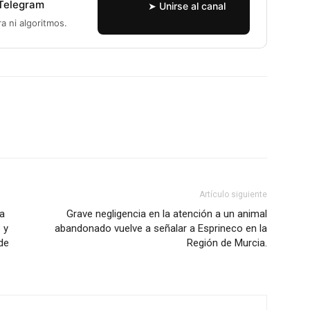
 Telegram
➤ Unirse al canal
ra ni algoritmos.
WhatsApp
Linkedin
ReddIt
Artículo siguiente
a
Grave negligencia en la atención a un animal
 y
abandonado vuelve a señalar a Esprineco en la
de
Región de Murcia.