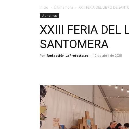
Inicio
Última hora
XXIII FERIA DEL LIBRO DE SAN
Última hora
XXIII FERIA DEL 
SANTOMERA
Por
Redacción LaProtesta.es
-
10 de abril de 2025
Facebook
X
Pinterest