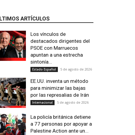
LTIMOS ARTÍCULOS
Los vínculos de
destacados dirigentes del
PSOE con Marruecos
apuntan a una estrecha
sintonía...
5 de agosto de 2026
Estado Español
EE.UU. inventa un método
para minimizar las bajas
por las represalias de Irán
5 de agosto de 2026
Internacional
La policía británica detiene
a 77 personas por apoyar a
Palestine Action ante un...