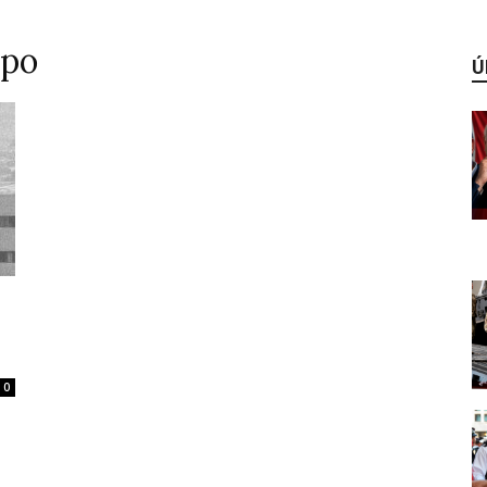
epo
Ú
0