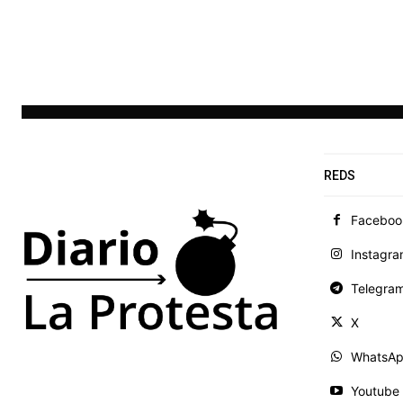
REDS
Faceboo
Instagr
Telegra
X
WhatsA
Youtube